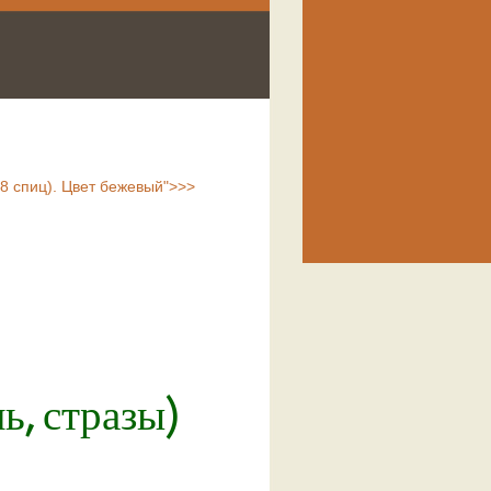
 8 спиц). Цвет бежевый">>>
ь, стразы)