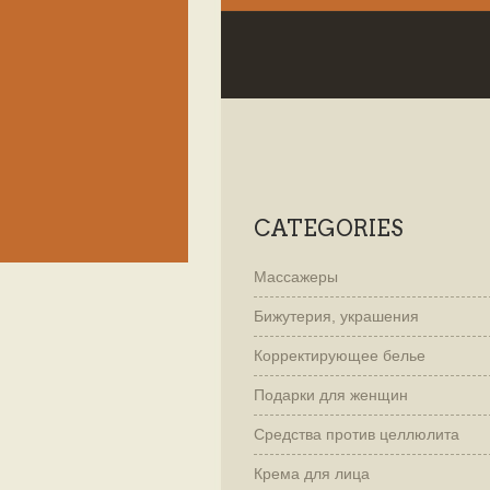
CATEGORIES
Массажеры
Бижутерия, украшения
Корректирующее белье
Подарки для женщин
Cредства против целлюлита
Крема для лица